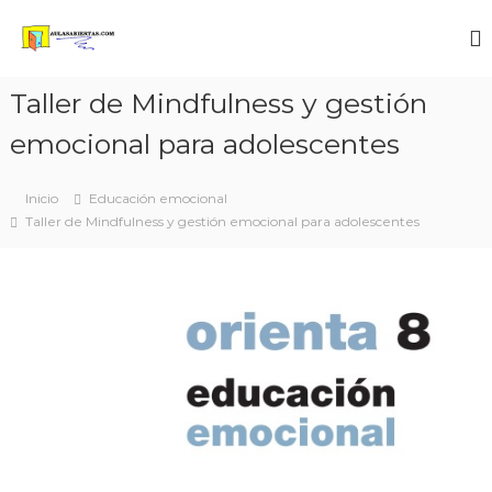
A
U
L
Taller de Mindfulness y gestión
A
emocional para adolescentes
S
A
B
Inicio
Educación emocional
I
Taller de Mindfulness y gestión emocional para adolescentes
E
R
T
A
S