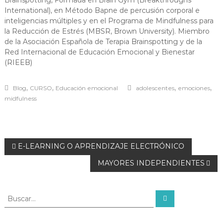
Brainspotting, Formada en Brain Gym (Breakthroughs
International), en Método Bapne de percusión corporal e
inteligencias múltiples y en el Programa de Mindfulness para
la Reducción de Estrés (MBSR, Brown University). Miembro
de la Asociación Española de Terapia Brainspotting y de la
Red Internacional de Educación Emocional y Bienestar
(RIEEB)
,
,
,
,
Blog
CURSO
Educación emocional
adolescentes
emociones
midfulness
E-LEARNING O APRENDIZAJE ELECTRÓNICO
MAYORES INDEPENDIENTES