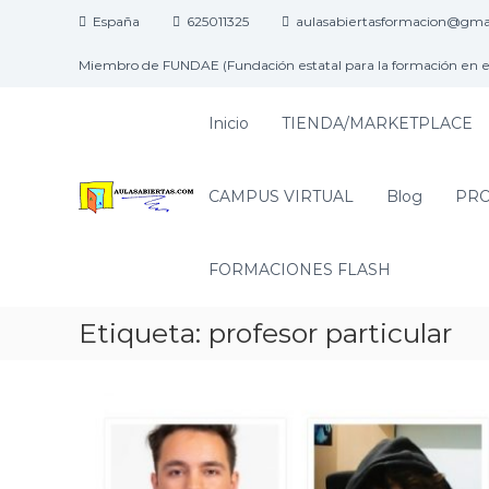
España
625011325
aulasabiertasformacion@gma
Miembro de FUNDAE (Fundación estatal para la formación en 
Inicio
TIENDA/MARKETPLACE
A
U
CAMPUS VIRTUAL
Blog
PRO
L
A
FORMACIONES FLASH
S
A
B
Etiqueta:
profesor particular
I
E
R
T
A
S