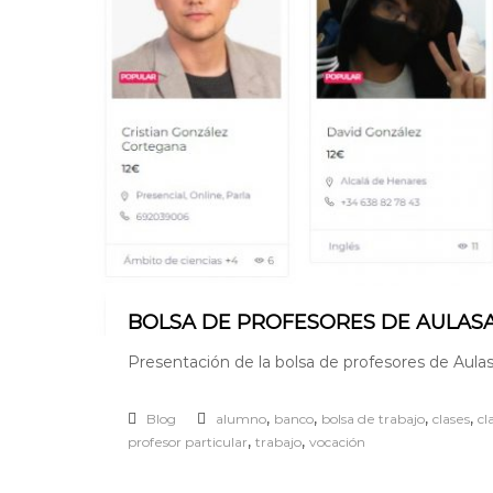
BOLSA DE PROFESORES DE AULAS
Presentación de la bolsa de profesores de Aulas
,
,
,
,
Blog
alumno
banco
bolsa de trabajo
clases
cl
,
,
profesor particular
trabajo
vocación