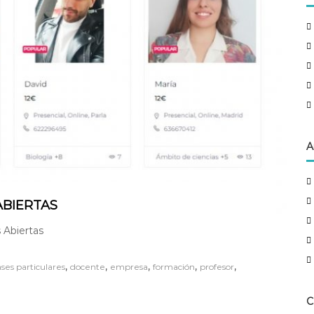
A
ABIERTAS
 Abiertas
,
,
,
,
,
ases particulares
docente
empresa
formación
profesor
C