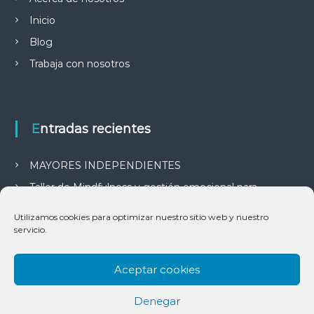
Inicio
Blog
Trabaja con nosotros
Entradas recientes
MAYORES INDEPENDIENTES
Taller de Mindfulness y gestión emocional para
adolescentes
Utilizamos cookies para optimizar nuestro sitio web y nuestro
E-LEARNING O APRENDIZAJE ELECTRÓNICO
servicio.
APOYO MATEMÁTICAS ESO
Aceptar cookies
Denegar