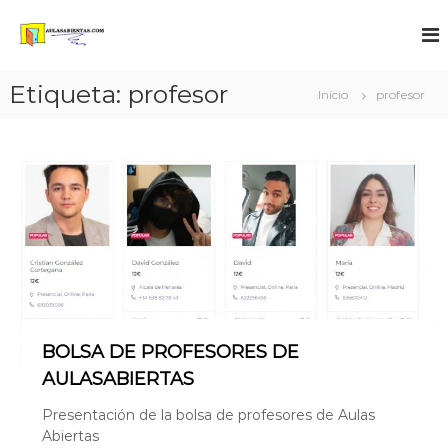
A
U
L
Etiqueta:
profesor
Inicio
profesor
A
S
A
B
I
E
R
T
A
S
BOLSA DE PROFESORES DE
AULASABIERTAS
Presentación de la bolsa de profesores de Aulas
Abiertas